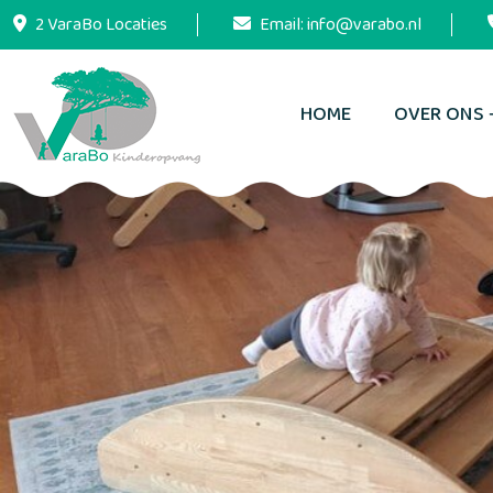
2 VaraBo Locaties
Email:
info@varabo.nl
HOME
OVER ONS