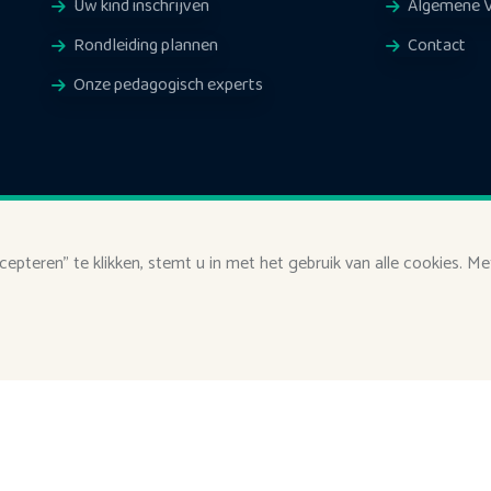
Uw kind inschrijven
Algemene 
Rondleiding plannen
Contact
Onze pedagogisch experts
cepteren" te klikken, stemt u in met het gebruik van alle cookies. 
Copyright
2022 - 2024
VaraBo B.V.
.