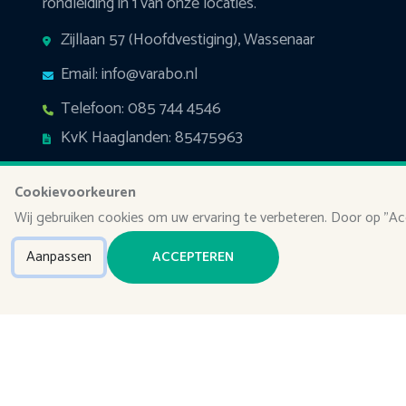
rondleiding in 1 van onze locaties.
Zijllaan 57 (Hoofdvestiging), Wassenaar
Email: info@varabo.nl
Telefoon: 085 744 4546
KvK Haaglanden: 85475963
Cookievoorkeuren
Wij gebruiken cookies om uw ervaring te verbeteren. Door op "Ac
Aanpassen
ACCEPTEREN